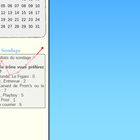
05
06
07
08
09
10
12
13
14
15
16
17
19
20
21
22
23
24
26
27
28
29
30
31
ondage
ltats du sondage :
le trône vous préférez
?
onde, Le Figaro : 0
, Entrevue : 2
anard de Prom's ou le
 : 7
 Playboy : 5
 Post : 1
 courrier : 6