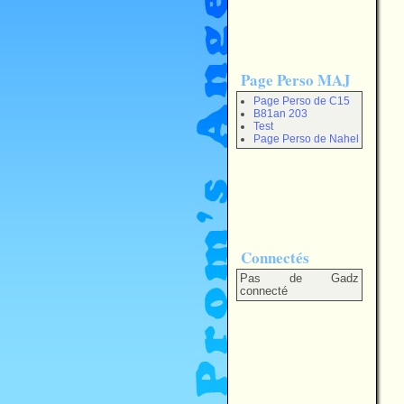
Page Perso MAJ
Page Perso de C15
B81an 203
Test
Page Perso de Nahel
Connectés
Pas de Gadz
connecté