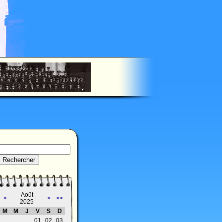
Août
<
>
>>
2025
M
M
J
V
S
D
01
02
03