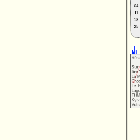
04
11
18
25
S
Résu
Sur 
lire 
Le M
Choc
Le K
Lago
FHM,
Kyiv
Votre