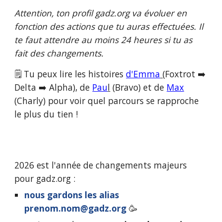
Attention, ton profil
gadz.org
va évoluer en
fonction des actions que tu auras effectuées. Il
te faut attendre au moins 24 heures si tu as
fait des changements.
🗒️ Tu peux lire les histoires
d'Emma
(Foxtrot ➡️
Delta ➡️ Alpha), de
Pau
l
(Bravo) et de
Max
(Charly) pour voir quel parcours se rapproche
le plus du tien !
2026 est l'année de changements majeurs
pour gadz.org :
nous gardons les alias
p
renom.nom@gadz.org
🥳