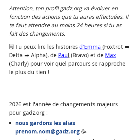
Attention, ton profil
gadz.org
va évoluer en
fonction des actions que tu auras effectuées. Il
te faut attendre au moins 24 heures si tu as
fait des changements.
🗒️ Tu peux lire les histoires
d'Emma
(Foxtrot ➡️
Delta ➡️ Alpha), de
Pau
l
(Bravo) et de
Max
(Charly) pour voir quel parcours se rapproche
le plus du tien !
2026 est l'année de changements majeurs
pour gadz.org :
nous gardons les alias
p
renom.nom@gadz.org
🥳